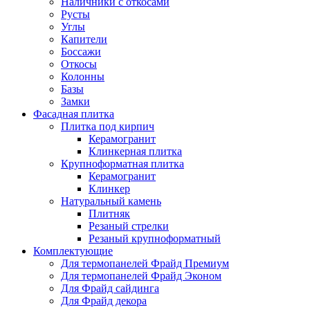
Наличники с откосами
Русты
Углы
Капители
Боссажи
Откосы
Колонны
Базы
Замки
Фасадная плитка
Плитка под кирпич
Керамогранит
Клинкерная плитка
Крупноформатная плитка
Керамогранит
Клинкер
Натуральный камень
Плитняк
Резаный стрелки
Резаный крупноформатный
Комплектующие
Для термопанелей Фрайд Премиум
Для термопанелей Фрайд Эконом
Для Фрайд сайдинга
Для Фрайд декора