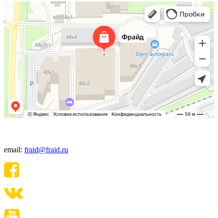
+7(495) 640-06-48
email:
fraid@fraid.ru