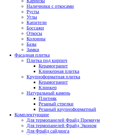
Карнизы
Наличники с откосами
Русты
Углы
Капители
Боссажи
Откосы
Колонны
Базы
Замки
Фасадная плитка
Плитка под кирпич
Керамогранит
Клинкерная плитка
Крупноформатная плитка
Керамогранит
Клинкер
Натуральный камень
Плитняк
Резаный стрелки
Резаный крупноформатный
Комплектующие
Для термопанелей Фрайд Премиум
Для термопанелей Фрайд Эконом
Для Фрайд сайдинга