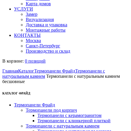
Карта домов
УСЛУГИ
Замер
Визуализация
Доставка и упаковка
Монтажные работы
КОНТАКТЫ
Москва
Санкт-Петербург
Производство и склад
В корзине:
0 позиций
Главная
Каталог
Термопанели Фрайд
Термопанели с
натуральным камнем
Термопанели с натуральным камнем
бесшовные
КАТАЛОГ ФРАЙД
Термопанели Фрайд
Термопанели под кирпич
Термопанели с керамогранитом
Термопанели с клинкерной плиткой
Термопанели с натуральным камнем