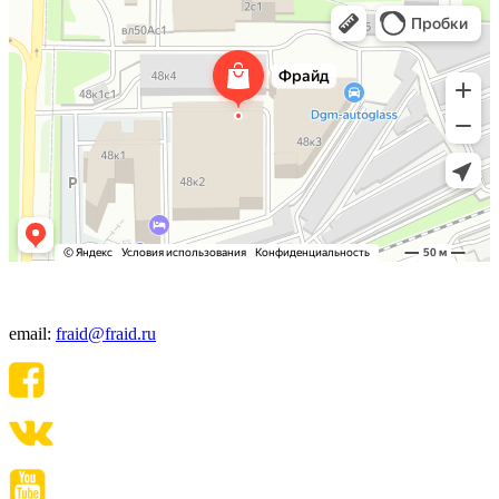
+7(495) 640-06-48
email:
fraid@fraid.ru