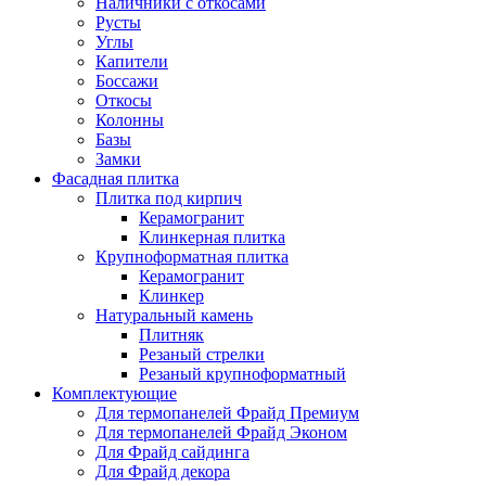
Наличники с откосами
Русты
Углы
Капители
Боссажи
Откосы
Колонны
Базы
Замки
Фасадная плитка
Плитка под кирпич
Керамогранит
Клинкерная плитка
Крупноформатная плитка
Керамогранит
Клинкер
Натуральный камень
Плитняк
Резаный стрелки
Резаный крупноформатный
Комплектующие
Для термопанелей Фрайд Премиум
Для термопанелей Фрайд Эконом
Для Фрайд сайдинга
Для Фрайд декора