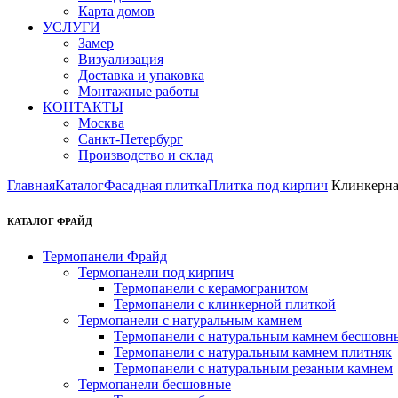
Карта домов
УСЛУГИ
Замер
Визуализация
Доставка и упаковка
Монтажные работы
КОНТАКТЫ
Москва
Санкт-Петербург
Производство и склад
Главная
Каталог
Фасадная плитка
Плитка под кирпич
Клинкерна
КАТАЛОГ ФРАЙД
Термопанели Фрайд
Термопанели под кирпич
Термопанели с керамогранитом
Термопанели с клинкерной плиткой
Термопанели с натуральным камнем
Термопанели с натуральным камнем бесшовн
Термопанели с натуральным камнем плитняк
Термопанели с натуральным резаным камнем
Термопанели бесшовные