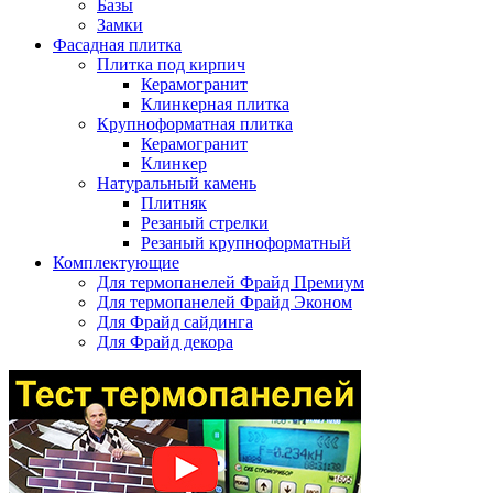
Базы
Замки
Фасадная плитка
Плитка под кирпич
Керамогранит
Клинкерная плитка
Крупноформатная плитка
Керамогранит
Клинкер
Натуральный камень
Плитняк
Резаный стрелки
Резаный крупноформатный
Комплектующие
Для термопанелей Фрайд Премиум
Для термопанелей Фрайд Эконом
Для Фрайд сайдинга
Для Фрайд декора