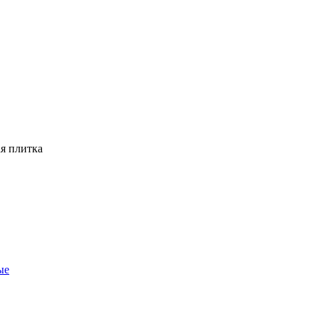
я плитка
ые