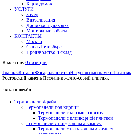
Карта домов
УСЛУГИ
Замер
Визуализация
Доставка и упаковка
Монтажные работы
КОНТАКТЫ
Москва
Санкт-Петербург
Производство и склад
В корзине:
0 позиций
Главная
Каталог
Фасадная плитка
Натуральный камень
Плитняк
Ростовский камень Песчаник желто-серый плитняк
КАТАЛОГ ФРАЙД
Термопанели Фрайд
Термопанели под кирпич
Термопанели с керамогранитом
Термопанели с клинкерной плиткой
Термопанели с натуральным камнем
Термопанели с натуральным камнем