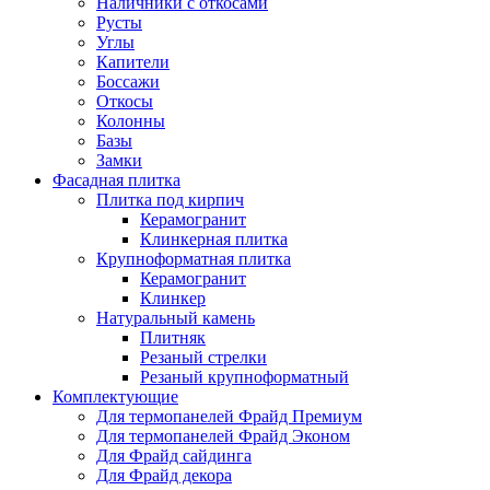
Наличники с откосами
Русты
Углы
Капители
Боссажи
Откосы
Колонны
Базы
Замки
Фасадная плитка
Плитка под кирпич
Керамогранит
Клинкерная плитка
Крупноформатная плитка
Керамогранит
Клинкер
Натуральный камень
Плитняк
Резаный стрелки
Резаный крупноформатный
Комплектующие
Для термопанелей Фрайд Премиум
Для термопанелей Фрайд Эконом
Для Фрайд сайдинга
Для Фрайд декора