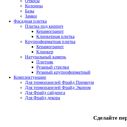
Откосы
Колонны
Базы
Замки
Фасадная плитка
Плитка под кирпич
Керамогранит
Клинкерная плитка
Крупноформатная плитка
Керамогранит
Клинкер
Натуральный камень
Плитняк
Резаный стрелки
Резаный крупноформатный
Комплектующие
Для термопанелей Фрайд Премиум
Для термопанелей Фрайд Эконом
Для Фрайд сайдинга
Для Фрайд декора
Сделайте пе