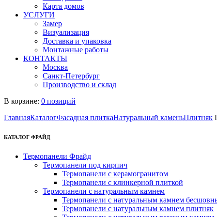
Карта домов
УСЛУГИ
Замер
Визуализация
Доставка и упаковка
Монтажные работы
КОНТАКТЫ
Москва
Санкт-Петербург
Производство и склад
В корзине:
0 позиций
Главная
Каталог
Фасадная плитка
Натуральный камень
Плитняк
П
КАТАЛОГ ФРАЙД
Термопанели Фрайд
Термопанели под кирпич
Термопанели с керамогранитом
Термопанели с клинкерной плиткой
Термопанели с натуральным камнем
Термопанели с натуральным камнем бесшовн
Термопанели с натуральным камнем плитняк