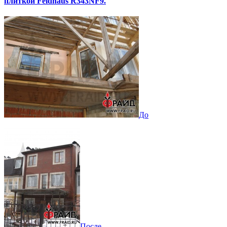
плиткой Feldhaus R343NF9.
До
После