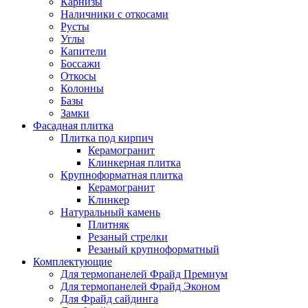
Карнизы
Наличники с откосами
Русты
Углы
Капители
Боссажи
Откосы
Колонны
Базы
Замки
Фасадная плитка
Плитка под кирпич
Керамогранит
Клинкерная плитка
Крупноформатная плитка
Керамогранит
Клинкер
Натуральный камень
Плитняк
Резаный стрелки
Резаный крупноформатный
Комплектующие
Для термопанелей Фрайд Премиум
Для термопанелей Фрайд Эконом
Для Фрайд сайдинга