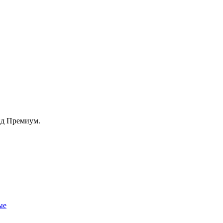
йд Премиум.
ые