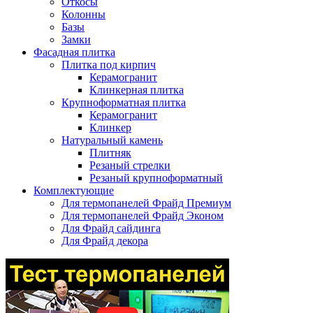
Откосы
Колонны
Базы
Замки
Фасадная плитка
Плитка под кирпич
Керамогранит
Клинкерная плитка
Крупноформатная плитка
Керамогранит
Клинкер
Натуральный камень
Плитняк
Резаный стрелки
Резаный крупноформатный
Комплектующие
Для термопанелей Фрайд Премиум
Для термопанелей Фрайд Эконом
Для Фрайд сайдинга
Для Фрайд декора