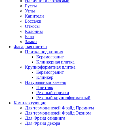
Наличники с откосами
Русты
Углы
Капители
Боссажи
Откосы
Колонны
Базы
Замки
Фасадная плитка
Плитка под кирпич
Керамогранит
Клинкерная плитка
Крупноформатная плитка
Керамогранит
Клинкер
Натуральный камень
Плитняк
Резаный стрелки
Резаный крупноформатный
Комплектующие
Для термопанелей Фрайд Премиум
Для термопанелей Фрайд Эконом
Для Фрайд сайдинга
Для Фрайд декора