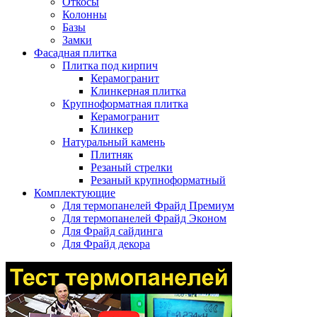
Откосы
Колонны
Базы
Замки
Фасадная плитка
Плитка под кирпич
Керамогранит
Клинкерная плитка
Крупноформатная плитка
Керамогранит
Клинкер
Натуральный камень
Плитняк
Резаный стрелки
Резаный крупноформатный
Комплектующие
Для термопанелей Фрайд Премиум
Для термопанелей Фрайд Эконом
Для Фрайд сайдинга
Для Фрайд декора