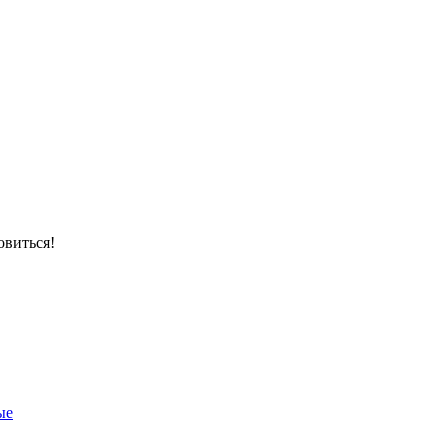
овиться!
ые