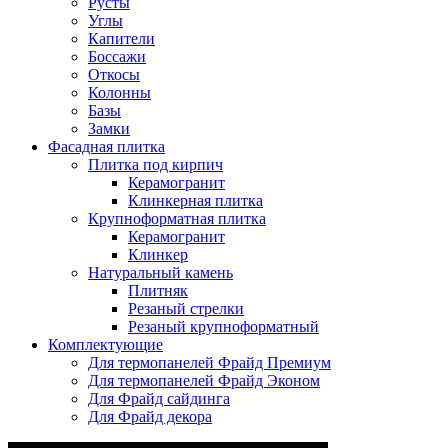
Русты
Углы
Капители
Боссажи
Откосы
Колонны
Базы
Замки
Фасадная плитка
Плитка под кирпич
Керамогранит
Клинкерная плитка
Крупноформатная плитка
Керамогранит
Клинкер
Натуральный камень
Плитняк
Резаный стрелки
Резаный крупноформатный
Комплектующие
Для термопанелей Фрайд Премиум
Для термопанелей Фрайд Эконом
Для Фрайд сайдинга
Для Фрайд декора