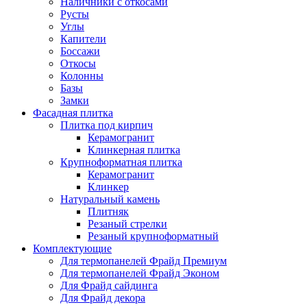
Наличники с откосами
Русты
Углы
Капители
Боссажи
Откосы
Колонны
Базы
Замки
Фасадная плитка
Плитка под кирпич
Керамогранит
Клинкерная плитка
Крупноформатная плитка
Керамогранит
Клинкер
Натуральный камень
Плитняк
Резаный стрелки
Резаный крупноформатный
Комплектующие
Для термопанелей Фрайд Премиум
Для термопанелей Фрайд Эконом
Для Фрайд сайдинга
Для Фрайд декора