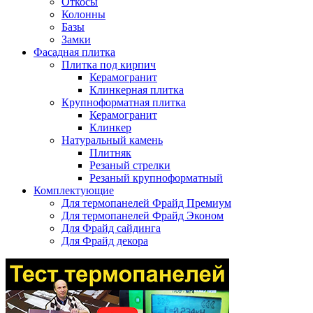
Откосы
Колонны
Базы
Замки
Фасадная плитка
Плитка под кирпич
Керамогранит
Клинкерная плитка
Крупноформатная плитка
Керамогранит
Клинкер
Натуральный камень
Плитняк
Резаный стрелки
Резаный крупноформатный
Комплектующие
Для термопанелей Фрайд Премиум
Для термопанелей Фрайд Эконом
Для Фрайд сайдинга
Для Фрайд декора