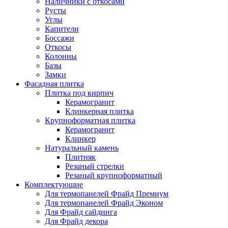
Наличники с откосами
Русты
Углы
Капители
Боссажи
Откосы
Колонны
Базы
Замки
Фасадная плитка
Плитка под кирпич
Керамогранит
Клинкерная плитка
Крупноформатная плитка
Керамогранит
Клинкер
Натуральный камень
Плитняк
Резаный стрелки
Резаный крупноформатный
Комплектующие
Для термопанелей Фрайд Премиум
Для термопанелей Фрайд Эконом
Для Фрайд сайдинга
Для Фрайд декора