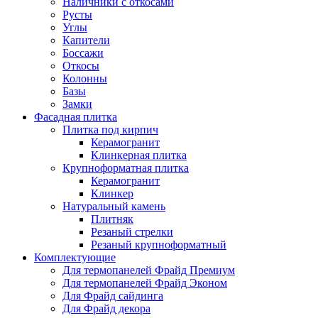
Наличники с откосами
Русты
Углы
Капители
Боссажи
Откосы
Колонны
Базы
Замки
Фасадная плитка
Плитка под кирпич
Керамогранит
Клинкерная плитка
Крупноформатная плитка
Керамогранит
Клинкер
Натуральный камень
Плитняк
Резаный стрелки
Резаный крупноформатный
Комплектующие
Для термопанелей Фрайд Премиум
Для термопанелей Фрайд Эконом
Для Фрайд сайдинга
Для Фрайд декора