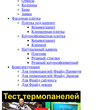
Откосы
Колонны
Базы
Замки
Фасадная плитка
Плитка под кирпич
Керамогранит
Клинкерная плитка
Крупноформатная плитка
Керамогранит
Клинкер
Натуральный камень
Плитняк
Резаный стрелки
Резаный крупноформатный
Комплектующие
Для термопанелей Фрайд Премиум
Для термопанелей Фрайд Эконом
Для Фрайд сайдинга
Для Фрайд декора