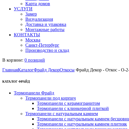
Карта домов
УСЛУГИ
Замер
Визуализация
Доставка и упаковка
Монтажные работы
КОНТАКТЫ
Москва
Санкт-Петербург
Производство и склад
В корзине:
0 позиций
Главная
Каталог
Фрайд Декор
Откосы
Фрайд Декор - Откос - О-2
КАТАЛОГ ФРАЙД
Термопанели Фрайд
Термопанели под кирпич
Термопанели с керамогранитом
Термопанели с клинкерной плиткой
Термопанели с натуральным камнем
Термопанели с натуральным камнем бесшовн
Термопанели с натуральным камнем плитняк