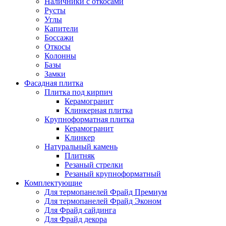
Наличники с откосами
Русты
Углы
Капители
Боссажи
Откосы
Колонны
Базы
Замки
Фасадная плитка
Плитка под кирпич
Керамогранит
Клинкерная плитка
Крупноформатная плитка
Керамогранит
Клинкер
Натуральный камень
Плитняк
Резаный стрелки
Резаный крупноформатный
Комплектующие
Для термопанелей Фрайд Премиум
Для термопанелей Фрайд Эконом
Для Фрайд сайдинга
Для Фрайд декора