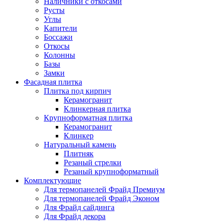
Наличники с откосами
Русты
Углы
Капители
Боссажи
Откосы
Колонны
Базы
Замки
Фасадная плитка
Плитка под кирпич
Керамогранит
Клинкерная плитка
Крупноформатная плитка
Керамогранит
Клинкер
Натуральный камень
Плитняк
Резаный стрелки
Резаный крупноформатный
Комплектующие
Для термопанелей Фрайд Премиум
Для термопанелей Фрайд Эконом
Для Фрайд сайдинга
Для Фрайд декора