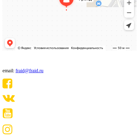
+7(495) 640-06-48
email:
fraid@fraid.ru