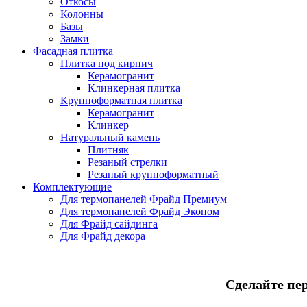
Откосы
Колонны
Базы
Замки
Фасадная плитка
Плитка под кирпич
Керамогранит
Клинкерная плитка
Крупноформатная плитка
Керамогранит
Клинкер
Натуральный камень
Плитняк
Резаный стрелки
Резаный крупноформатный
Комплектующие
Для термопанелей Фрайд Премиум
Для термопанелей Фрайд Эконом
Для Фрайд сайдинга
Для Фрайд декора
Сделайте пе