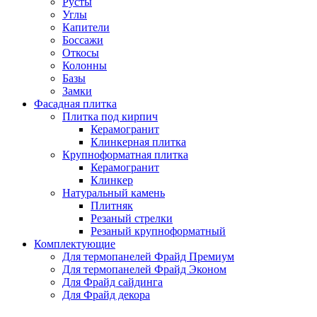
Русты
Углы
Капители
Боссажи
Откосы
Колонны
Базы
Замки
Фасадная плитка
Плитка под кирпич
Керамогранит
Клинкерная плитка
Крупноформатная плитка
Керамогранит
Клинкер
Натуральный камень
Плитняк
Резаный стрелки
Резаный крупноформатный
Комплектующие
Для термопанелей Фрайд Премиум
Для термопанелей Фрайд Эконом
Для Фрайд сайдинга
Для Фрайд декора