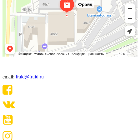
+7(495) 640-06-48
email:
fraid@fraid.ru