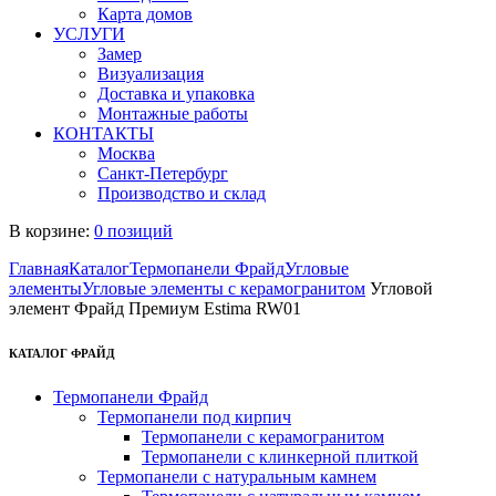
Карта домов
УСЛУГИ
Замер
Визуализация
Доставка и упаковка
Монтажные работы
КОНТАКТЫ
Москва
Санкт-Петербург
Производство и склад
В корзине:
0 позиций
Главная
Каталог
Термопанели Фрайд
Угловые
элементы
Угловые элементы с керамогранитом
Угловой
элемент Фрайд Премиум Estima RW01
КАТАЛОГ ФРАЙД
Термопанели Фрайд
Термопанели под кирпич
Термопанели с керамогранитом
Термопанели с клинкерной плиткой
Термопанели с натуральным камнем