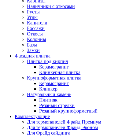
Карнизы
Наличники с откосами
Русты
Углы
Капители
Боссажи
Откосы
Колонны
Базы
Замки
Фасадная плитка
Плитка под кирпич
Керамогранит
Клинкерная плитка
Крупноформатная плитка
Керамогранит
Клинкер
Натуральный камень
Плитняк
Резаный стрелки
Резаный крупноформатный
Комплектующие
Для термопанелей Фрайд Премиум
Для термопанелей Фрайд Эконом
Для Фрайд сайдинга