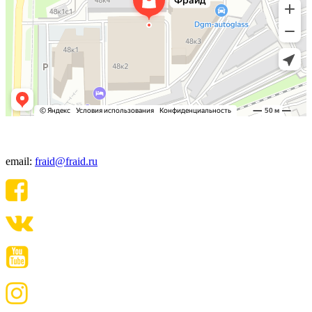
+7(495) 640-06-48
email:
fraid@fraid.ru