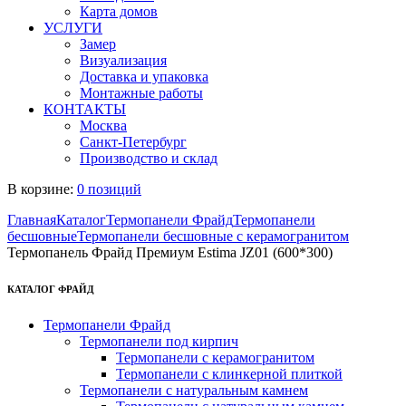
Карта домов
УСЛУГИ
Замер
Визуализация
Доставка и упаковка
Монтажные работы
КОНТАКТЫ
Москва
Санкт-Петербург
Производство и склад
В корзине:
0 позиций
Главная
Каталог
Термопанели Фрайд
Термопанели
бесшовные
Термопанели бесшовные с керамогранитом
Термопанель Фрайд Премиум Estima JZ01 (600*300)
КАТАЛОГ ФРАЙД
Термопанели Фрайд
Термопанели под кирпич
Термопанели с керамогранитом
Термопанели с клинкерной плиткой
Термопанели с натуральным камнем