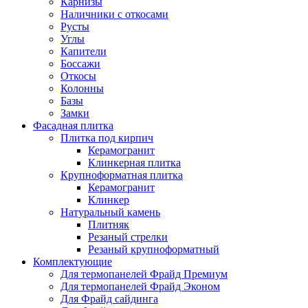
Карнизы
Наличники с откосами
Русты
Углы
Капители
Боссажи
Откосы
Колонны
Базы
Замки
Фасадная плитка
Плитка под кирпич
Керамогранит
Клинкерная плитка
Крупноформатная плитка
Керамогранит
Клинкер
Натуральный камень
Плитняк
Резаный стрелки
Резаный крупноформатный
Комплектующие
Для термопанелей Фрайд Премиум
Для термопанелей Фрайд Эконом
Для Фрайд сайдинга