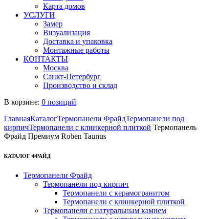
Карта домов
УСЛУГИ
Замер
Визуализация
Доставка и упаковка
Монтажные работы
КОНТАКТЫ
Москва
Санкт-Петербург
Производство и склад
В корзине:
0 позиций
Главная
Каталог
Термопанели Фрайд
Термопанели под
кирпич
Термопанели с клинкерной плиткой
Термопанель
Фрайд Премиум Roben Taunus
КАТАЛОГ ФРАЙД
Термопанели Фрайд
Термопанели под кирпич
Термопанели с керамогранитом
Термопанели с клинкерной плиткой
Термопанели с натуральным камнем