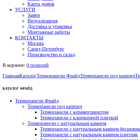
Карта домов
УСЛУГИ
Замер
Визуализация
Доставка и упаковка
Монтажные работы
КОНТАКТЫ
Москва
Санкт-Петербург
Производство и склад
В корзине:
0 позиций
Главная
Каталог
Термопанели Фрайд
Термопанели под кирпич
Те
КАТАЛОГ ФРАЙД
Термопанели Фрайд
Термопанели под кирпич
Термопанели с керамогранитом
Термопанели с клинкерной плиткой
Термопанели с натуральным камнем
Термопанели с натуральным камнем бесшовн
Термопанели с натуральным камнем плитняк