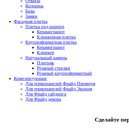
Откосы
Колонны
Базы
Замки
Фасадная плитка
Плитка под кирпич
Керамогранит
Клинкерная плитка
Крупноформатная плитка
Керамогранит
Клинкер
Натуральный камень
Плитняк
Резаный стрелки
Резаный крупноформатный
Комплектующие
Для термопанелей Фрайд Премиум
Для термопанелей Фрайд Эконом
Для Фрайд сайдинга
Для Фрайд декора
Сделайте пе