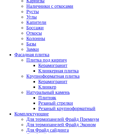
Карнизы
Наличники с откосами
Русты
Углы
Капители
Боссажи
Откосы
Колонны
Базы
Замки
Фасадная плитка
Плитка под кирпич
Керамогранит
Клинкерная плитка
Крупноформатная плитка
Керамогранит
Клинкер
Натуральный камень
Плитняк
Резаный стрелки
Резаный крупноформатный
Комплектующие
Для термопанелей Фрайд Премиум
Для термопанелей Фрайд Эконом
Для Фрайд сайдинга