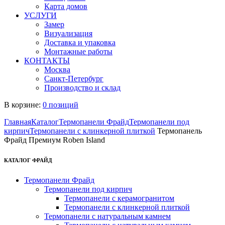
Карта домов
УСЛУГИ
Замер
Визуализация
Доставка и упаковка
Монтажные работы
КОНТАКТЫ
Москва
Санкт-Петербург
Производство и склад
В корзине:
0 позиций
Главная
Каталог
Термопанели Фрайд
Термопанели под
кирпич
Термопанели с клинкерной плиткой
Термопанель
Фрайд Премиум Roben Island
КАТАЛОГ ФРАЙД
Термопанели Фрайд
Термопанели под кирпич
Термопанели с керамогранитом
Термопанели с клинкерной плиткой
Термопанели с натуральным камнем