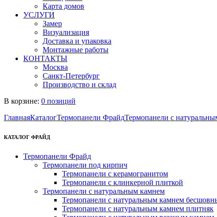
Карта домов
УСЛУГИ
Замер
Визуализация
Доставка и упаковка
Монтажные работы
КОНТАКТЫ
Москва
Санкт-Петербург
Производство и склад
В корзине:
0 позиций
Главная
Каталог
Термопанели Фрайд
Термопанели с натуральны
КАТАЛОГ ФРАЙД
Термопанели Фрайд
Термопанели под кирпич
Термопанели с керамогранитом
Термопанели с клинкерной плиткой
Термопанели с натуральным камнем
Термопанели с натуральным камнем бесшовн
Термопанели с натуральным камнем плитняк