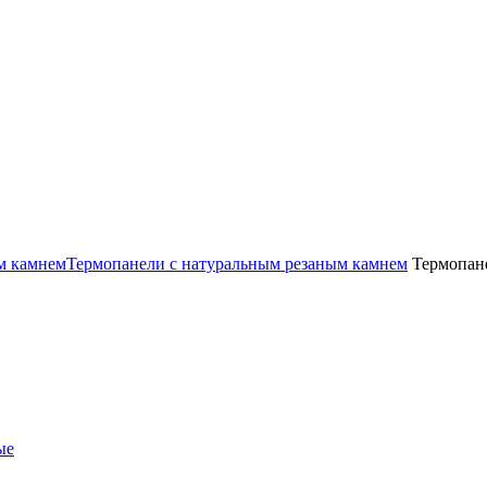
м камнем
Термопанели с натуральным резаным камнем
Термопане
ые