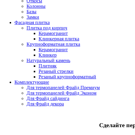
Откосы
Колонны
Базы
Замки
Фасадная плитка
Плитка под кирпич
Керамогранит
Клинкерная плитка
Крупноформатная плитка
Керамогранит
Клинкер
Натуральный камень
Плитняк
Резаный стрелки
Резаный крупноформатный
Комплектующие
Для термопанелей Фрайд Премиум
Для термопанелей Фрайд Эконом
Для Фрайд сайдинга
Для Фрайд декора
Сделайте пе