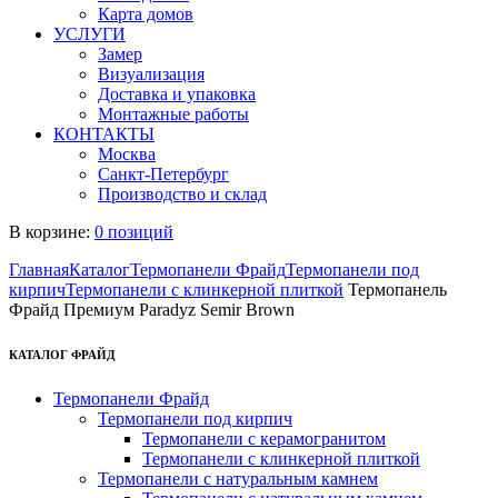
Карта домов
УСЛУГИ
Замер
Визуализация
Доставка и упаковка
Монтажные работы
КОНТАКТЫ
Москва
Санкт-Петербург
Производство и склад
В корзине:
0 позиций
Главная
Каталог
Термопанели Фрайд
Термопанели под
кирпич
Термопанели с клинкерной плиткой
Термопанель
Фрайд Премиум Paradyz Semir Brown
КАТАЛОГ ФРАЙД
Термопанели Фрайд
Термопанели под кирпич
Термопанели с керамогранитом
Термопанели с клинкерной плиткой
Термопанели с натуральным камнем