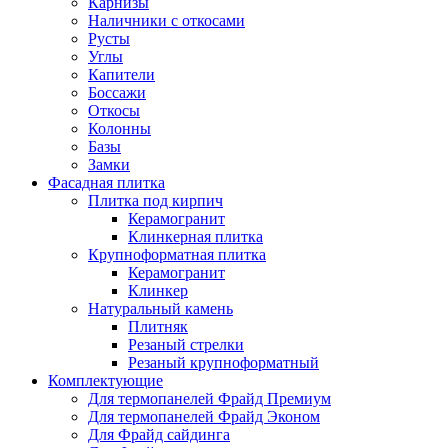
Карнизы
Наличники с откосами
Русты
Углы
Капители
Боссажи
Откосы
Колонны
Базы
Замки
Фасадная плитка
Плитка под кирпич
Керамогранит
Клинкерная плитка
Крупноформатная плитка
Керамогранит
Клинкер
Натуральный камень
Плитняк
Резаный стрелки
Резаный крупноформатный
Комплектующие
Для термопанелей Фрайд Премиум
Для термопанелей Фрайд Эконом
Для Фрайд сайдинга