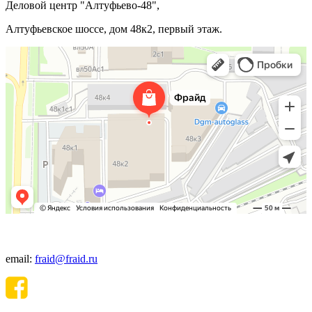
Деловой центр "Алтуфьево-48",
Алтуфьевское шоссе, дом 48к2, первый этаж.
+7(495) 640-06-48
email:
fraid@fraid.ru