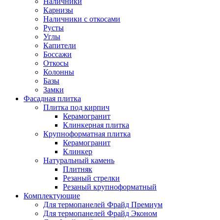
Наличники
Карнизы
Наличники с откосами
Русты
Углы
Капители
Боссажи
Откосы
Колонны
Базы
Замки
Фасадная плитка
Плитка под кирпич
Керамогранит
Клинкерная плитка
Крупноформатная плитка
Керамогранит
Клинкер
Натуральный камень
Плитняк
Резаный стрелки
Резаный крупноформатный
Комплектующие
Для термопанелей Фрайд Премиум
Для термопанелей Фрайд Эконом