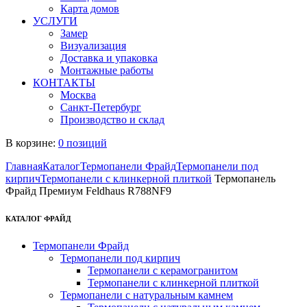
Карта домов
УСЛУГИ
Замер
Визуализация
Доставка и упаковка
Монтажные работы
КОНТАКТЫ
Москва
Санкт-Петербург
Производство и склад
В корзине:
0 позиций
Главная
Каталог
Термопанели Фрайд
Термопанели под
кирпич
Термопанели с клинкерной плиткой
Термопанель
Фрайд Премиум Feldhaus R788NF9
КАТАЛОГ ФРАЙД
Термопанели Фрайд
Термопанели под кирпич
Термопанели с керамогранитом
Термопанели с клинкерной плиткой
Термопанели с натуральным камнем