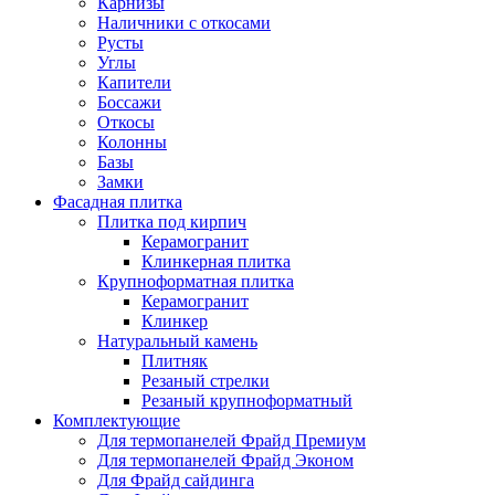
Карнизы
Наличники с откосами
Русты
Углы
Капители
Боссажи
Откосы
Колонны
Базы
Замки
Фасадная плитка
Плитка под кирпич
Керамогранит
Клинкерная плитка
Крупноформатная плитка
Керамогранит
Клинкер
Натуральный камень
Плитняк
Резаный стрелки
Резаный крупноформатный
Комплектующие
Для термопанелей Фрайд Премиум
Для термопанелей Фрайд Эконом
Для Фрайд сайдинга