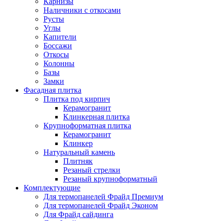
Карнизы
Наличники с откосами
Русты
Углы
Капители
Боссажи
Откосы
Колонны
Базы
Замки
Фасадная плитка
Плитка под кирпич
Керамогранит
Клинкерная плитка
Крупноформатная плитка
Керамогранит
Клинкер
Натуральный камень
Плитняк
Резаный стрелки
Резаный крупноформатный
Комплектующие
Для термопанелей Фрайд Премиум
Для термопанелей Фрайд Эконом
Для Фрайд сайдинга