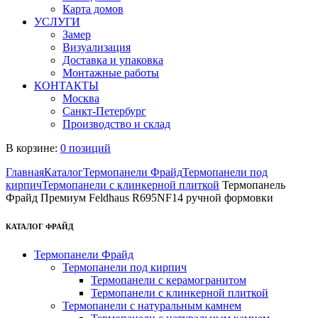
Карта домов
УСЛУГИ
Замер
Визуализация
Доставка и упаковка
Монтажные работы
КОНТАКТЫ
Москва
Санкт-Петербург
Производство и склад
В корзине:
0 позиций
Главная
Каталог
Термопанели Фрайд
Термопанели под
кирпич
Термопанели с клинкерной плиткой
Термопанель
Фрайд Премиум Feldhaus R695NF14 ручной формовки
КАТАЛОГ ФРАЙД
Термопанели Фрайд
Термопанели под кирпич
Термопанели с керамогранитом
Термопанели с клинкерной плиткой
Термопанели с натуральным камнем