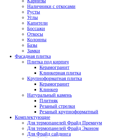
Карнизы
Наличники с откосами
Русты
Углы
Капители
Боссажи
Откосы
Колонны
Базы
Замки
Фасадная плитка
Плитка под кирпич
Керамогранит
Клинкерная плитка
Крупноформатная плитка
Керамогранит
Клинкер
Натуральный камень
Плитняк
Резаный стрелки
Резаный крупноформатный
Комплектующие
Для термопанелей Фрайд Премиум
Для термопанелей Фрайд Эконом
Для Фрайд сайдинга