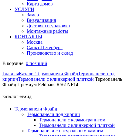
Карта домов
УСЛУГИ
Замер
Визуализация
Доставка и упаковка
Монтажные работы
КОНТАКТЫ
Москва
Санкт-Петербург
Производство и склад
В корзине:
0 позиций
Главная
Каталог
Термопанели Фрайд
Термопанели под
кирпич
Термопанели с клинкерной плиткой
Термопанель
Фрайд Премиум Feldhaus R561NF14
КАТАЛОГ ФРАЙД
Термопанели Фрайд
Термопанели под кирпич
Термопанели с керамогранитом
Термопанели с клинкерной плиткой
Термопанели с натуральным камнем