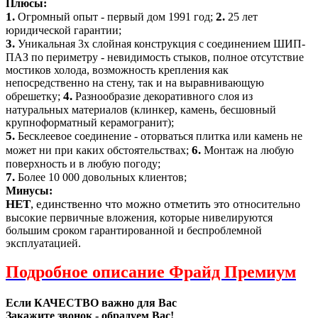
Плюсы:
1.
2.
Огромный опыт - первый дом 1991 год;
25 лет
юридической гарантии;
3.
Уникальная 3х слойная конструкция с соединением ШИП-
ПАЗ по периметру - невидимость стыков, полное отсутствие
мостиков холода, возможность крепления как
непосредственно на стену, так и на выравнивающую
4.
обрешетку;
Разнообразие декоративного слоя из
натуральных материалов (клинкер, камень, бесшовный
крупноформатный керамогранит);
5.
Бесклеевое соединение - оторваться плитка или камень не
6.
может ни при каких обстоятельствах;
Монтаж на любую
поверхность и в любую погоду;
7.
Более 10 000 довольных клиентов;
Минусы:
НЕТ
, единственно что можно отметить это о
тносительно
высокие первичные вложения, которые нивелируются
большим сроком гарантированной и беспроблемной
эксплуатацией.
Подробное описание Фрайд Премиум
Если КАЧЕСТВО важно для Вас
Закажите звонок - обрадуем Вас!