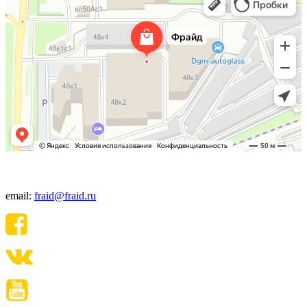
+7(495) 640-06-48
email:
fraid@fraid.ru