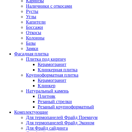
Карнизы
Наличники с откосами
Русты
Углы
Капители
Боссажи
Откосы
Колонны
Базы
Замки
Фасадная плитка
Плитка под кирпич
Керамогранит
Клинкерная плитка
Крупноформатная плитка
Керамогранит
Клинкер
Натуральный камень
Плитняк
Резаный стрелки
Резаный крупноформатный
Комплектующие
Для термопанелей Фрайд Премиум
Для термопанелей Фрайд Эконом
Для Фрайд сайдинга