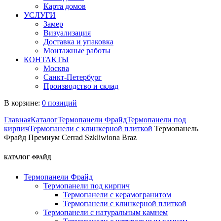
Карта домов
УСЛУГИ
Замер
Визуализация
Доставка и упаковка
Монтажные работы
КОНТАКТЫ
Москва
Санкт-Петербург
Производство и склад
В корзине:
0 позиций
Главная
Каталог
Термопанели Фрайд
Термопанели под
кирпич
Термопанели с клинкерной плиткой
Термопанель
Фрайд Премиум Cerrad Szkliwiona Braz
КАТАЛОГ ФРАЙД
Термопанели Фрайд
Термопанели под кирпич
Термопанели с керамогранитом
Термопанели с клинкерной плиткой
Термопанели с натуральным камнем