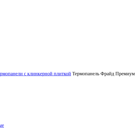
рмопанели с клинкерной плиткой
Термопанель Фрайд Премиум AB
ые