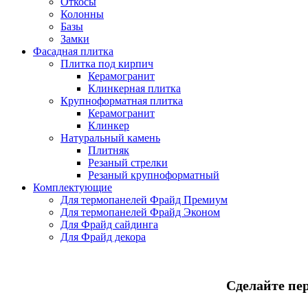
Откосы
Колонны
Базы
Замки
Фасадная плитка
Плитка под кирпич
Керамогранит
Клинкерная плитка
Крупноформатная плитка
Керамогранит
Клинкер
Натуральный камень
Плитняк
Резаный стрелки
Резаный крупноформатный
Комплектующие
Для термопанелей Фрайд Премиум
Для термопанелей Фрайд Эконом
Для Фрайд сайдинга
Для Фрайд декора
Сделайте пе