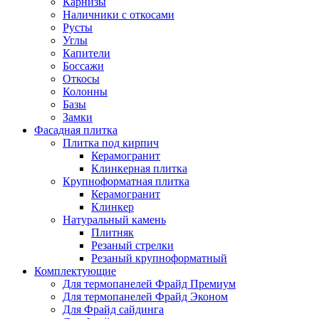
Карнизы
Наличники с откосами
Русты
Углы
Капители
Боссажи
Откосы
Колонны
Базы
Замки
Фасадная плитка
Плитка под кирпич
Керамогранит
Клинкерная плитка
Крупноформатная плитка
Керамогранит
Клинкер
Натуральный камень
Плитняк
Резаный стрелки
Резаный крупноформатный
Комплектующие
Для термопанелей Фрайд Премиум
Для термопанелей Фрайд Эконом
Для Фрайд сайдинга