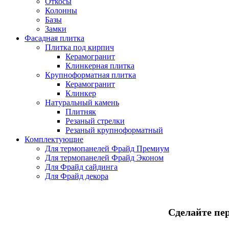
Откосы
Колонны
Базы
Замки
Фасадная плитка
Плитка под кирпич
Керамогранит
Клинкерная плитка
Крупноформатная плитка
Керамогранит
Клинкер
Натуральный камень
Плитняк
Резаный стрелки
Резаный крупноформатный
Комплектующие
Для термопанелей Фрайд Премиум
Для термопанелей Фрайд Эконом
Для Фрайд сайдинга
Для Фрайд декора
Сделайте пе