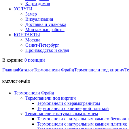
Карта домов
УСЛУГИ
Замер
Визуализация
Доставка и упаковка
Монтажные работы
КОНТАКТЫ
Москва
Санкт-Петербург
Производство и склад
В корзине:
0 позиций
Главная
Каталог
Термопанели Фрайд
Термопанели под кирпич
Те
КАТАЛОГ ФРАЙД
Термопанели Фрайд
Термопанели под кирпич
Термопанели с керамогранитом
Термопанели с клинкерной плиткой
Термопанели с натуральным камнем
Термопанели с натуральным камнем бесшовн
Термопанели с натуральным камнем плитняк