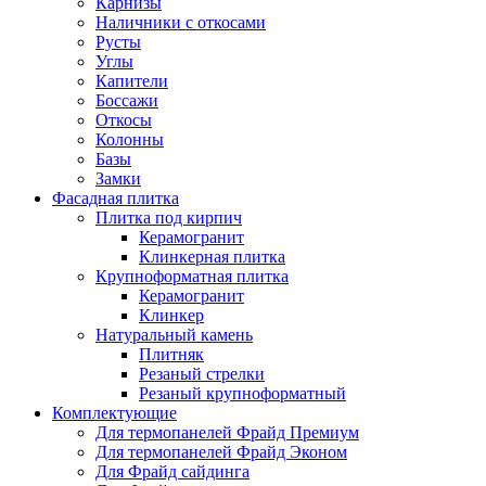
Карнизы
Наличники с откосами
Русты
Углы
Капители
Боссажи
Откосы
Колонны
Базы
Замки
Фасадная плитка
Плитка под кирпич
Керамогранит
Клинкерная плитка
Крупноформатная плитка
Керамогранит
Клинкер
Натуральный камень
Плитняк
Резаный стрелки
Резаный крупноформатный
Комплектующие
Для термопанелей Фрайд Премиум
Для термопанелей Фрайд Эконом
Для Фрайд сайдинга