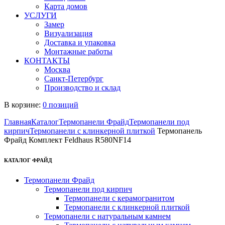
Карта домов
УСЛУГИ
Замер
Визуализация
Доставка и упаковка
Монтажные работы
КОНТАКТЫ
Москва
Санкт-Петербург
Производство и склад
В корзине:
0 позиций
Главная
Каталог
Термопанели Фрайд
Термопанели под
кирпич
Термопанели с клинкерной плиткой
Термопанель
Фрайд Комплект Feldhaus R580NF14
КАТАЛОГ ФРАЙД
Термопанели Фрайд
Термопанели под кирпич
Термопанели с керамогранитом
Термопанели с клинкерной плиткой
Термопанели с натуральным камнем