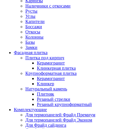
Карнизы
Наличники с откосами
Русты
Углы
Капители
Боссажи
Откосы
Колонны
Базы
Замки
Фасадная плитка
Плитка под кирпич
Керамогранит
Клинкерная плитка
Крупноформатная плитка
Керамогранит
Клинкер
Натуральный камень
Плитняк
Резаный стрелки
Резаный крупноформатный
Комплектующие
Для термопанелей Фрайд Премиум
Для термопанелей Фрайд Эконом
Для Фрайд сайдинга