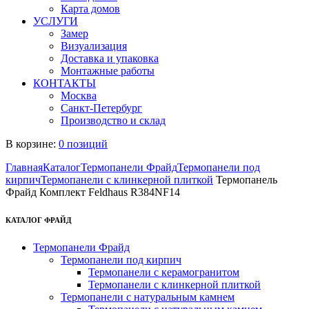
Карта домов
УСЛУГИ
Замер
Визуализация
Доставка и упаковка
Монтажные работы
КОНТАКТЫ
Москва
Санкт-Петербург
Производство и склад
В корзине:
0 позиций
Главная
Каталог
Термопанели Фрайд
Термопанели под
кирпич
Термопанели с клинкерной плиткой
Термопанель
Фрайд Комплект Feldhaus R384NF14
КАТАЛОГ ФРАЙД
Термопанели Фрайд
Термопанели под кирпич
Термопанели с керамогранитом
Термопанели с клинкерной плиткой
Термопанели с натуральным камнем