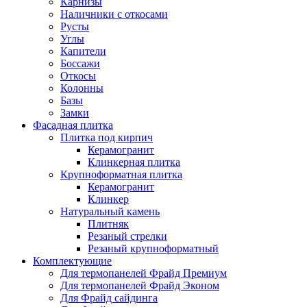
Карнизы
Наличники с откосами
Русты
Углы
Капители
Боссажи
Откосы
Колонны
Базы
Замки
Фасадная плитка
Плитка под кирпич
Керамогранит
Клинкерная плитка
Крупноформатная плитка
Керамогранит
Клинкер
Натуральный камень
Плитняк
Резаный стрелки
Резаный крупноформатный
Комплектующие
Для термопанелей Фрайд Премиум
Для термопанелей Фрайд Эконом
Для Фрайд сайдинга