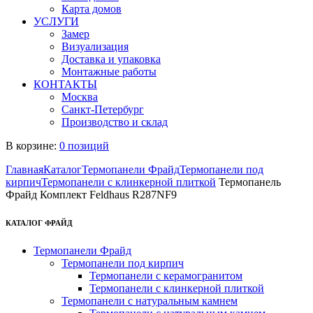
Карта домов
УСЛУГИ
Замер
Визуализация
Доставка и упаковка
Монтажные работы
КОНТАКТЫ
Москва
Санкт-Петербург
Производство и склад
В корзине:
0 позиций
Главная
Каталог
Термопанели Фрайд
Термопанели под
кирпич
Термопанели с клинкерной плиткой
Термопанель
Фрайд Комплект Feldhaus R287NF9
КАТАЛОГ ФРАЙД
Термопанели Фрайд
Термопанели под кирпич
Термопанели с керамогранитом
Термопанели с клинкерной плиткой
Термопанели с натуральным камнем