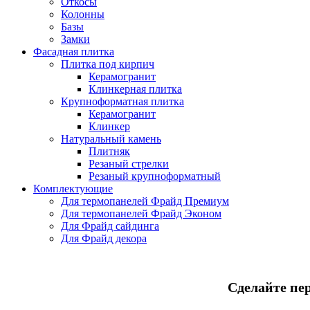
Откосы
Колонны
Базы
Замки
Фасадная плитка
Плитка под кирпич
Керамогранит
Клинкерная плитка
Крупноформатная плитка
Керамогранит
Клинкер
Натуральный камень
Плитняк
Резаный стрелки
Резаный крупноформатный
Комплектующие
Для термопанелей Фрайд Премиум
Для термопанелей Фрайд Эконом
Для Фрайд сайдинга
Для Фрайд декора
Сделайте пе