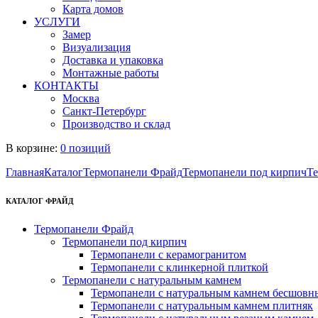
Карта домов
УСЛУГИ
Замер
Визуализация
Доставка и упаковка
Монтажные работы
КОНТАКТЫ
Москва
Санкт-Петербург
Производство и склад
В корзине:
0 позиций
Главная
Каталог
Термопанели Фрайд
Термопанели под кирпич
Те
КАТАЛОГ ФРАЙД
Термопанели Фрайд
Термопанели под кирпич
Термопанели с керамогранитом
Термопанели с клинкерной плиткой
Термопанели с натуральным камнем
Термопанели с натуральным камнем бесшовн
Термопанели с натуральным камнем плитняк