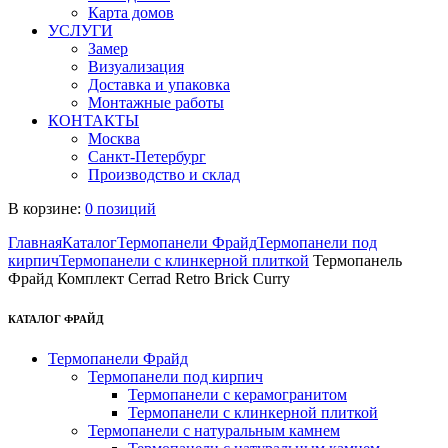
Карта домов
УСЛУГИ
Замер
Визуализация
Доставка и упаковка
Монтажные работы
КОНТАКТЫ
Москва
Санкт-Петербург
Производство и склад
В корзине:
0 позиций
Главная
Каталог
Термопанели Фрайд
Термопанели под
кирпич
Термопанели с клинкерной плиткой
Термопанель
Фрайд Комплект Cerrad Retro Brick Curry
КАТАЛОГ ФРАЙД
Термопанели Фрайд
Термопанели под кирпич
Термопанели с керамогранитом
Термопанели с клинкерной плиткой
Термопанели с натуральным камнем