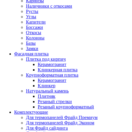
Карнизы
Наличники с откосами
Русты
Углы
Капители
Боссажи
Откосы
Колонны
Базы
Замки
Фасадная плитка
Плитка под кирпич
Керамогранит
Клинкерная плитка
Крупноформатная плитка
Керамогранит
Клинкер
Натуральный камень
Плитняк
Резаный стрелки
Резаный крупноформатный
Комплектующие
Для термопанелей Фрайд Премиум
Для термопанелей Фрайд Эконом
Для Фрайд сайдинга