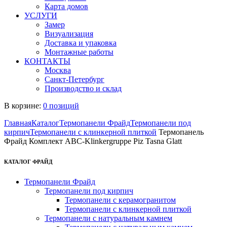
Карта домов
УСЛУГИ
Замер
Визуализация
Доставка и упаковка
Монтажные работы
КОНТАКТЫ
Москва
Санкт-Петербург
Производство и склад
В корзине:
0 позиций
Главная
Каталог
Термопанели Фрайд
Термопанели под
кирпич
Термопанели с клинкерной плиткой
Термопанель
Фрайд Комплект ABC-Klinkergruppe Piz Tasna Glatt
КАТАЛОГ ФРАЙД
Термопанели Фрайд
Термопанели под кирпич
Термопанели с керамогранитом
Термопанели с клинкерной плиткой
Термопанели с натуральным камнем