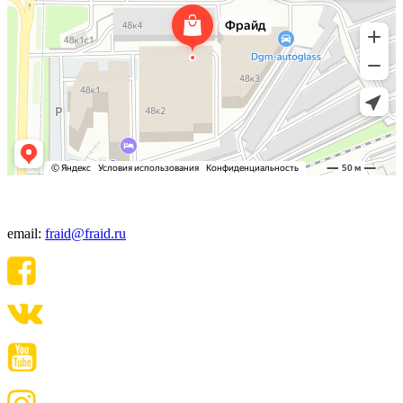
+7(495) 640-06-48
email:
fraid@fraid.ru