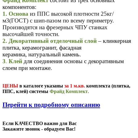
Фрайд Комплект
состоит из трех основных
компонентов:
1.
Основа
из ППС высокой плотности 25кг/
м3(ГОСТ) с шип-пазом по всему периметру.
Производятся на фрезерных ЧПУ станках
высочайшей точности.
2. Декоративный отделочный слой
– клинкерная
плитка, керамогранит, фасадная
керамика, натуральный камень.
3
.
Клей
для соединения основы с декоративным
слоем при монтаже.
ЦЕНЫ
в каталоге указаны
за 1 м.кв.
комплекта (плитка,
ППС, клей) системы
Фрайд Комплект
.
П
ерейти к подробному описанию
Если КАЧЕСТВО важно для Вас
Закажите звонок - обрадуем Вас!