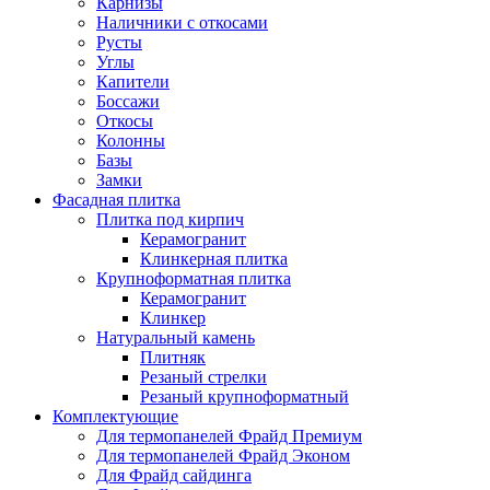
Карнизы
Наличники с откосами
Русты
Углы
Капители
Боссажи
Откосы
Колонны
Базы
Замки
Фасадная плитка
Плитка под кирпич
Керамогранит
Клинкерная плитка
Крупноформатная плитка
Керамогранит
Клинкер
Натуральный камень
Плитняк
Резаный стрелки
Резаный крупноформатный
Комплектующие
Для термопанелей Фрайд Премиум
Для термопанелей Фрайд Эконом
Для Фрайд сайдинга