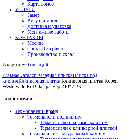
Карта домов
УСЛУГИ
Замер
Визуализация
Доставка и упаковка
Монтажные работы
КОНТАКТЫ
Москва
Санкт-Петербург
Производство и склад
В корзине:
0 позиций
Главная
Каталог
Фасадная плитка
Плитка под
кирпич
Клинкерная плитка
Клинкерная плитка Roben
Westerwald Rot Glatt размер 240*71*9
КАТАЛОГ ФРАЙД
Термопанели Фрайд
Термопанели под кирпич
Термопанели с керамогранитом
Термопанели с клинкерной плиткой
Термопанели с натуральным камнем