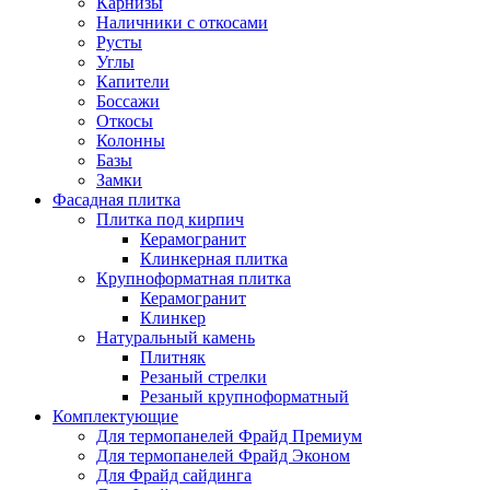
Карнизы
Наличники с откосами
Русты
Углы
Капители
Боссажи
Откосы
Колонны
Базы
Замки
Фасадная плитка
Плитка под кирпич
Керамогранит
Клинкерная плитка
Крупноформатная плитка
Керамогранит
Клинкер
Натуральный камень
Плитняк
Резаный стрелки
Резаный крупноформатный
Комплектующие
Для термопанелей Фрайд Премиум
Для термопанелей Фрайд Эконом
Для Фрайд сайдинга