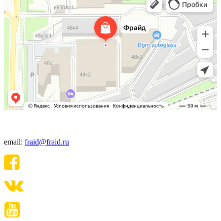
+7(495) 640-06-48
email:
fraid@fraid.ru