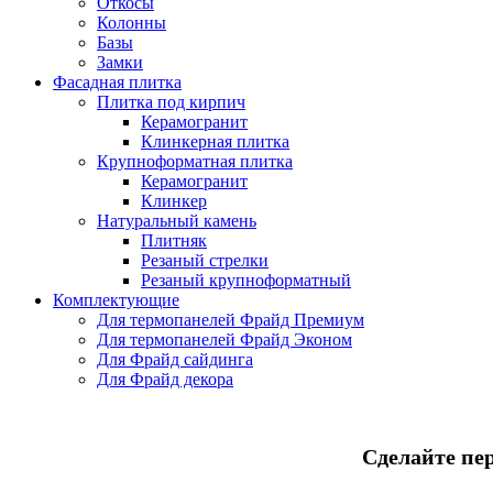
Откосы
Колонны
Базы
Замки
Фасадная плитка
Плитка под кирпич
Керамогранит
Клинкерная плитка
Крупноформатная плитка
Керамогранит
Клинкер
Натуральный камень
Плитняк
Резаный стрелки
Резаный крупноформатный
Комплектующие
Для термопанелей Фрайд Премиум
Для термопанелей Фрайд Эконом
Для Фрайд сайдинга
Для Фрайд декора
Сделайте пе