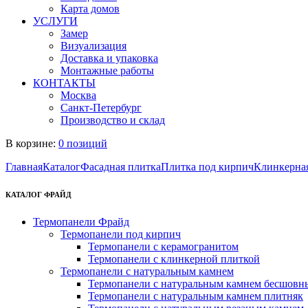
Карта домов
УСЛУГИ
Замер
Визуализация
Доставка и упаковка
Монтажные работы
КОНТАКТЫ
Москва
Санкт-Петербург
Производство и склад
В корзине:
0 позиций
Главная
Каталог
Фасадная плитка
Плитка под кирпич
Клинкерна
КАТАЛОГ ФРАЙД
Термопанели Фрайд
Термопанели под кирпич
Термопанели с керамогранитом
Термопанели с клинкерной плиткой
Термопанели с натуральным камнем
Термопанели с натуральным камнем бесшовн
Термопанели с натуральным камнем плитняк