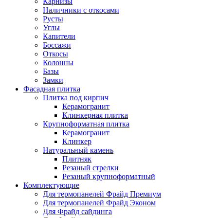
Карнизы
Наличники с откосами
Русты
Углы
Капители
Боссажи
Откосы
Колонны
Базы
Замки
Фасадная плитка
Плитка под кирпич
Керамогранит
Клинкерная плитка
Крупноформатная плитка
Керамогранит
Клинкер
Натуральный камень
Плитняк
Резаный стрелки
Резаный крупноформатный
Комплектующие
Для термопанелей Фрайд Премиум
Для термопанелей Фрайд Эконом
Для Фрайд сайдинга