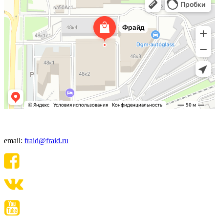
+7(495) 640-06-48
email:
fraid@fraid.ru