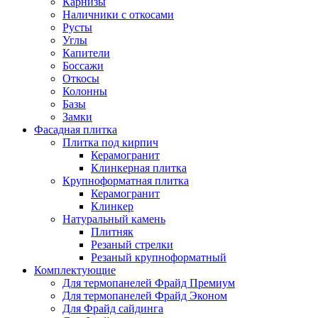
Карнизы
Наличники с откосами
Русты
Углы
Капители
Боссажи
Откосы
Колонны
Базы
Замки
Фасадная плитка
Плитка под кирпич
Керамогранит
Клинкерная плитка
Крупноформатная плитка
Керамогранит
Клинкер
Натуральный камень
Плитняк
Резаный стрелки
Резаный крупноформатный
Комплектующие
Для термопанелей Фрайд Премиум
Для термопанелей Фрайд Эконом
Для Фрайд сайдинга