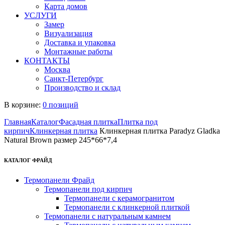
Карта домов
УСЛУГИ
Замер
Визуализация
Доставка и упаковка
Монтажные работы
КОНТАКТЫ
Москва
Санкт-Петербург
Производство и склад
В корзине:
0 позиций
Главная
Каталог
Фасадная плитка
Плитка под
кирпич
Клинкерная плитка
Клинкерная плитка Paradyz Gladka
Natural Brown размер 245*66*7,4
КАТАЛОГ ФРАЙД
Термопанели Фрайд
Термопанели под кирпич
Термопанели с керамогранитом
Термопанели с клинкерной плиткой
Термопанели с натуральным камнем