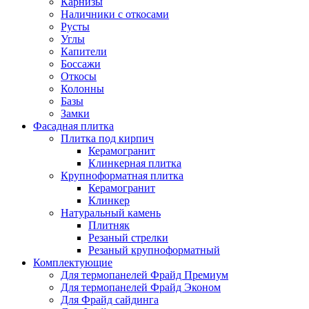
Карнизы
Наличники с откосами
Русты
Углы
Капители
Боссажи
Откосы
Колонны
Базы
Замки
Фасадная плитка
Плитка под кирпич
Керамогранит
Клинкерная плитка
Крупноформатная плитка
Керамогранит
Клинкер
Натуральный камень
Плитняк
Резаный стрелки
Резаный крупноформатный
Комплектующие
Для термопанелей Фрайд Премиум
Для термопанелей Фрайд Эконом
Для Фрайд сайдинга