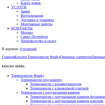
Карта домов
УСЛУГИ
Замер
Визуализация
Доставка и упаковка
Монтажные работы
КОНТАКТЫ
Москва
Санкт-Петербург
Производство и склад
В корзине:
0 позиций
Главная
Каталог
Термопанели Фрайд
Оконные элементы
Оконные
КАТАЛОГ ФРАЙД
Термопанели Фрайд
Термопанели под кирпич
Термопанели с керамогранитом
Термопанели с клинкерной плиткой
Термопанели с натуральным камнем
Термопанели с натуральным камнем бесшовн
Термопанели с натуральным камнем плитняк