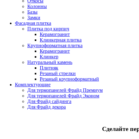
Откосы
Колонны
Базы
Замки
Фасадная плитка
Плитка под кирпич
Керамогранит
Клинкерная плитка
Крупноформатная плитка
Керамогранит
Клинкер
Натуральный камень
Плитняк
Резаный стрелки
Резаный крупноформатный
Комплектующие
Для термопанелей Фрайд Премиум
Для термопанелей Фрайд Эконом
Для Фрайд сайдинга
Для Фрайд декора
Сделайте пе