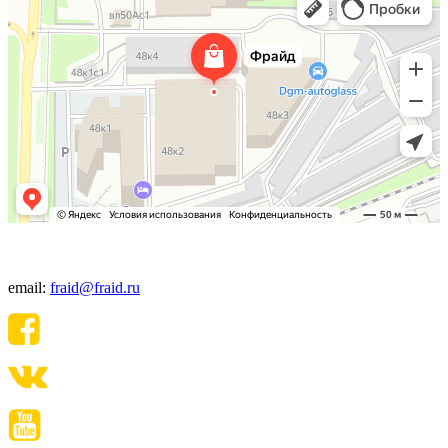
+7(495) 640-06-48
email:
fraid@fraid.ru