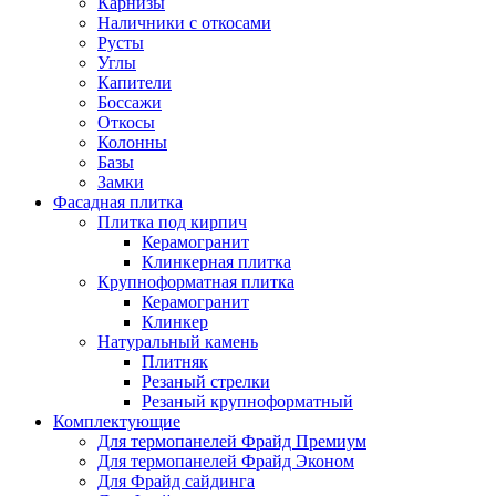
Карнизы
Наличники с откосами
Русты
Углы
Капители
Боссажи
Откосы
Колонны
Базы
Замки
Фасадная плитка
Плитка под кирпич
Керамогранит
Клинкерная плитка
Крупноформатная плитка
Керамогранит
Клинкер
Натуральный камень
Плитняк
Резаный стрелки
Резаный крупноформатный
Комплектующие
Для термопанелей Фрайд Премиум
Для термопанелей Фрайд Эконом
Для Фрайд сайдинга