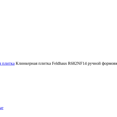
я плитка
Клинкерная плитка Feldhaus R682NF14 ручной формовк
ые