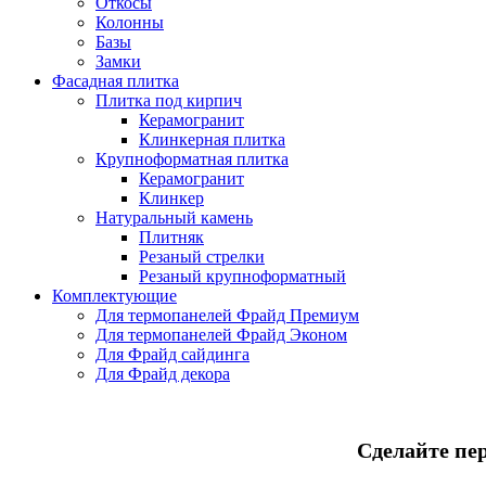
Откосы
Колонны
Базы
Замки
Фасадная плитка
Плитка под кирпич
Керамогранит
Клинкерная плитка
Крупноформатная плитка
Керамогранит
Клинкер
Натуральный камень
Плитняк
Резаный стрелки
Резаный крупноформатный
Комплектующие
Для термопанелей Фрайд Премиум
Для термопанелей Фрайд Эконом
Для Фрайд сайдинга
Для Фрайд декора
Сделайте пе