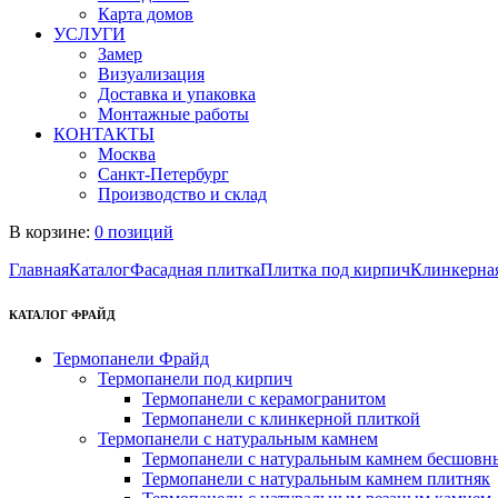
Карта домов
УСЛУГИ
Замер
Визуализация
Доставка и упаковка
Монтажные работы
КОНТАКТЫ
Москва
Санкт-Петербург
Производство и склад
В корзине:
0 позиций
Главная
Каталог
Фасадная плитка
Плитка под кирпич
Клинкерна
КАТАЛОГ ФРАЙД
Термопанели Фрайд
Термопанели под кирпич
Термопанели с керамогранитом
Термопанели с клинкерной плиткой
Термопанели с натуральным камнем
Термопанели с натуральным камнем бесшовн
Термопанели с натуральным камнем плитняк